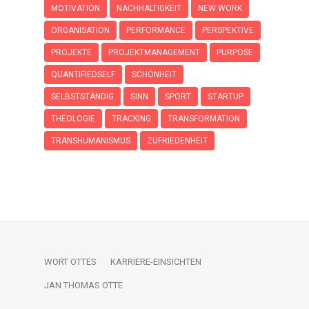
MOTIVATION
NACHHALTIGKEIT
NEW WORK
ORGANISATION
PERFORMANCE
PERSPEKTIVE
PROJEKTE
PROJEKTMANAGEMENT
PURPOSE
QUANTIFIEDSELF
SCHÖNHEIT
SELBSTSTÄNDIG
SINN
SPORT
STARTUP
THEOLOGIE
TRACKING
TRANSFORMATION
TRANSHUMANISMUS
ZUFRIEDENHEIT
WORT OTTES
KARRIERE-EINSICHTEN
JAN THOMAS OTTE